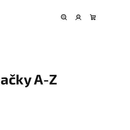
Hledat
Přihlášení
Nákupní
košík
ačky A-Z