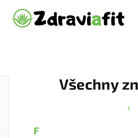
Všechny zn
F
F