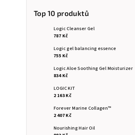
a
n
Top 10 produktů
n
Logic Cleanser Gel
í
787 Kč
p
Logic gel balancing essence
755 Kč
a
n
Logic Aloe Soothing Gel Moisturizer
834 Kč
e
LOGIC KIT
l
2 163 Kč
Forever Marine Collagen™
2 407 Kč
Nourishing Hair Oil