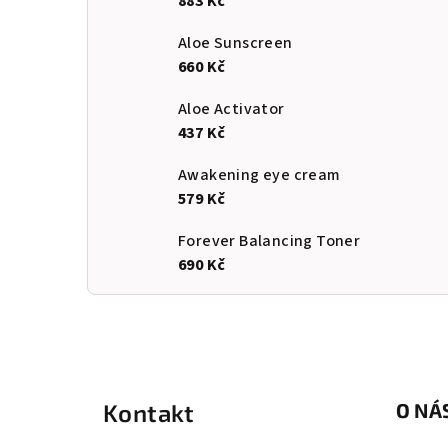
883 Kč
Aloe Sunscreen
660 Kč
Aloe Activator
437 Kč
Awakening eye cream
579 Kč
Forever Balancing Toner
690 Kč
Z
á
Kontakt
O NÁ
p