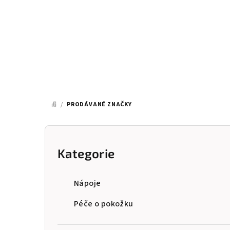
Přejít
na
obsah
/
PRODÁVANÉ ZNAČKY
DOMŮ
P
o
Kategorie
Přeskočit
kategorie
s
Nápoje
t
Péče o pokožku
r