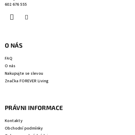
t
602 676 555
í
O NÁS
FAQ
O nás
Nakupujte se slevou
Značka FOREVER Living
PRÁVNI INFORMACE
Kontakty
Obchodní podmínky