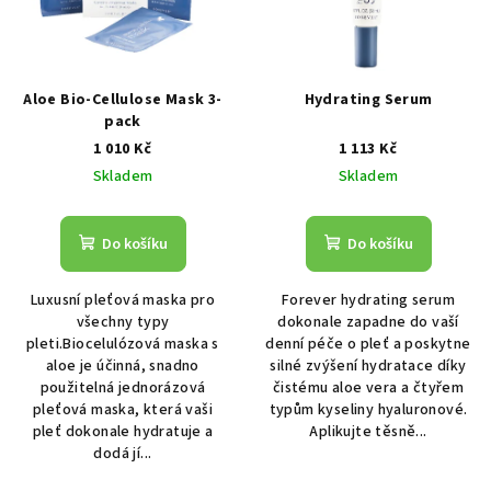
Aloe Bio-Cellulose Mask 3-
Hydrating Serum
pack
1 010 Kč
1 113 Kč
Skladem
Skladem
Do košíku
Do košíku
Luxusní pleťová maska pro
Forever hydrating serum
všechny typy
dokonale zapadne do vaší
pleti.Biocelulózová maska s
denní péče o pleť a poskytne
aloe je účinná, snadno
silné zvýšení hydratace díky
použitelná jednorázová
čistému aloe vera a čtyřem
pleťová maska, která vaši
typům kyseliny hyaluronové.
pleť dokonale hydratuje a
Aplikujte těsně...
dodá jí...