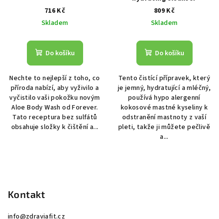
716 Kč
809 Kč
Skladem
Skladem
Do košíku
Do košíku
Nechte to nejlepší z toho, co
Tento čistící přípravek, který
příroda nabízí, aby vyživilo a
je jemný, hydratující a mléčný,
vyčistilo vaši pokožku novým
používá hypo alergenní
Aloe Body Wash od Forever.
kokosové mastné kyseliny k
Tato receptura bez sulfátů
odstranění mastnoty z vaší
obsahuje složky k čištění a...
pleti, takže ji můžete pečlivě
a...
Z
á
p
Kontakt
a
info
@
zdraviafit.cz