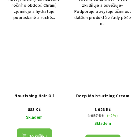
ročního období. Chrání,
zklidňuje a osvěžuje–
zjemňuje a hydratuje
Podporuje a zvyšuje účinnost
popraskané a suché...
dalších produktů z řady péče
o...
Nourishing Hair Oil
Deep Moisturizing Cream
883 Kč
1 026 Kč
1 057 Kč
(–2 %)
Skladem
Skladem
Do košíku