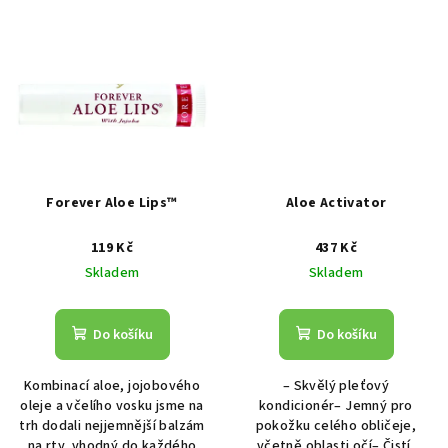
Forever Aloe Lips™
Aloe Activator
119 Kč
437 Kč
Skladem
Skladem
Do košíku
Do košíku
Kombinací aloe, jojobového
– Skvělý pleťový
oleje a včelího vosku jsme na
kondicionér– Jemný pro
trh dodali nejjemnější balzám
pokožku celého obličeje,
na rty, vhodný do každého
včetně oblasti očí– Čistí,