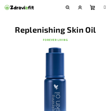
Přejít
na
obsah
Nákupní
Hledat
Přihlášení
Replenishing Skin Oil
košík
FOREVER LIVING