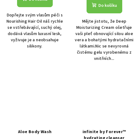
Do košíku
Dopřejte svým vlasům péči s
Nourishing Hair Oil náš rychle
Mějte jistotu, že Deep
se vstřebávající, suchý olej,
Moisturizing Cream ošetřuje
dodává vlasům luxusní lesk,
vaši pleť obnovující silou aloe
vyživuje je a neobsahuje
vera a bohatými hydratačními
silikony.
látkami.Nic se nevyrovná
čistému gelu vyrobenému z
vnitřních...
Aloe Body Wash
infinite by Forever™
hydrating cleanser