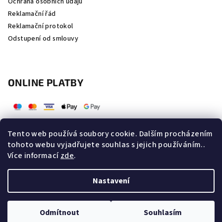
Ochrana osobních údaju
Reklamační řád
Reklamační protokol
Odstupení od smlouvy
ONLINE PLATBY
Tento web používá soubory cookie. Dalším procházením
tohoto webu vyjadřujete souhlas s jejich používáním..
Více informací
zde
.
Nastavení
Copyright 2026
Zdraviafit.cz
. Všechna práva vyhrazena.
Odmítnout
Souhlasím