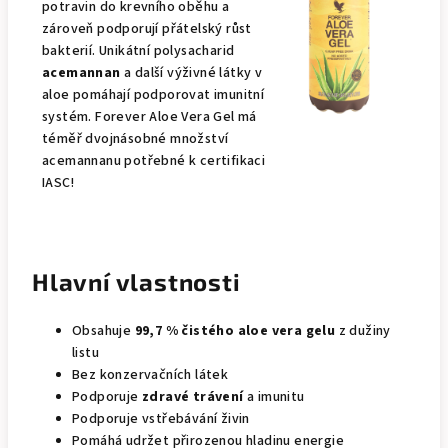
potravin do krevního oběhu a
zároveň podporují přátelský růst
bakterií. Unikátní polysacharid
acemannan
a další výživné látky v
aloe pomáhají podporovat imunitní
systém. Forever Aloe Vera Gel má
téměř dvojnásobné množství
acemannanu potřebné k certifikaci
IASC!
Hlavní vlastnosti
Obsahuje
99,7 % čistého aloe vera gelu
z dužiny
listu
Bez konzervačních látek
Podporuje
zdravé trávení
a imunitu
Podporuje vstřebávání živin
Pomáhá udržet přirozenou hladinu energie