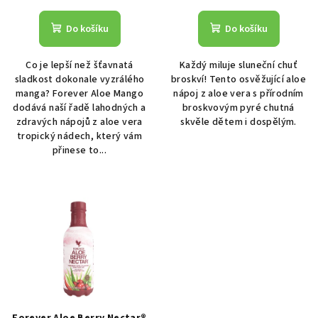
Do košíku
Do košíku
Co je lepší než šťavnatá
Každý miluje sluneční chuť
sladkost dokonale vyzrálého
broskví! Tento osvěžující aloe
manga? Forever Aloe Mango
nápoj z aloe vera s přírodním
dodává naší řadě lahodných a
broskvovým pyré chutná
zdravých nápojů z aloe vera
skvěle dětem i dospělým.
tropický nádech, který vám
přinese to...