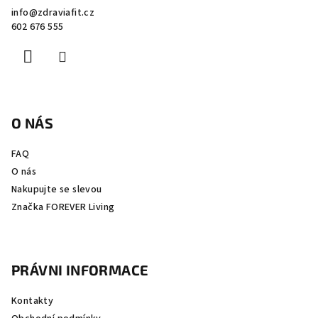
a
info
@
zdraviafit.cz
t
602 676 555
í
O NÁS
FAQ
O nás
Nakupujte se slevou
Značka FOREVER Living
PRÁVNI INFORMACE
Kontakty