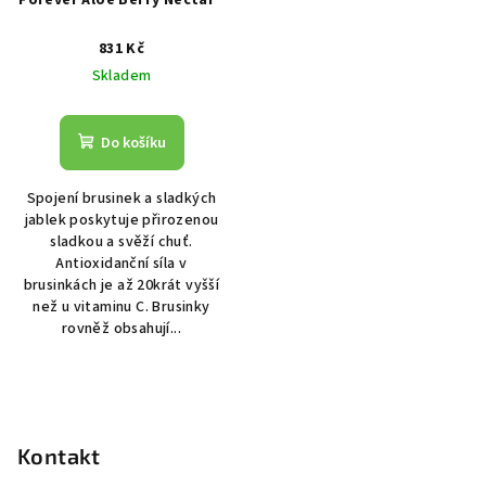
Forever Aloe Berry Nectar®
831 Kč
Skladem
Do košíku
Spojení brusinek a sladkých
jablek poskytuje přirozenou
sladkou a svěží chuť.
Antioxidanční síla v
brusinkách je až 20krát vyšší
než u vitaminu C. Brusinky
rovněž obsahují...
Z
á
p
Kontakt