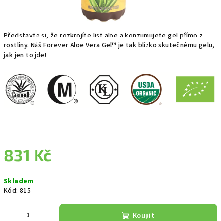
Představte si, že rozkrojíte list aloe a konzumujete gel přímo z
rostliny. Náš Forever Aloe Vera Gel™ je tak blízko skutečnému gelu,
jak jen to jde!
831 Kč
Měrná
Skladem
cena:
Kód:
815
Koupit