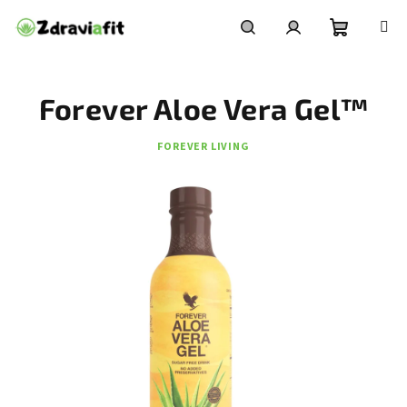
Přejít
na
obsah
Nákupní
Hledat
Přihlášení
Forever Aloe Vera Gel™
košík
FOREVER LIVING